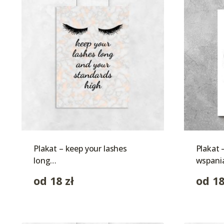
Plakat – keep your lashes
Plakat 
long…
wspania
od
18
zł
od
1