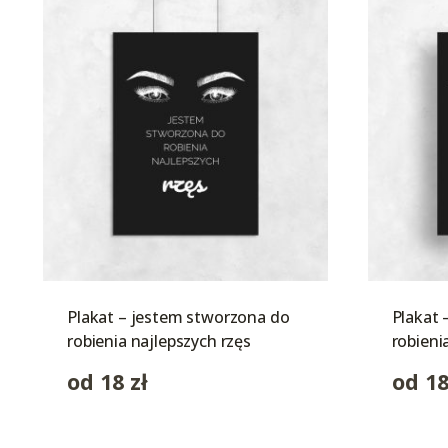
Plakat – jestem stworzona do
Plakat 
robienia najlepszych rzęs
robieni
od
18
zł
od
1