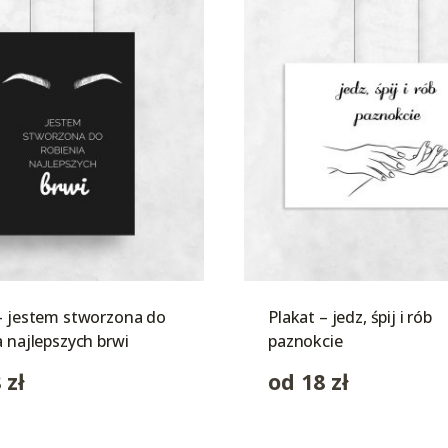
– jestem stworzona do
Plakat – jedz, śpij i rób
a najlepszych brwi
paznokcie
8
zł
od
18
zł