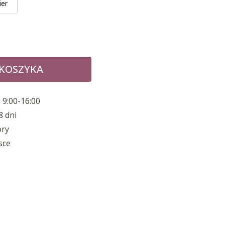
ier
 KOSZYKA
 9:00-16:00
8 dni
ory
sce