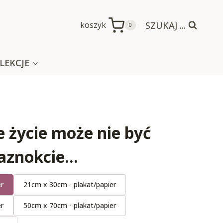
SZUKAJ ...
koszyk
0
LEKCJE
e życie może nie być
paznokcie…
er
21cm x 30cm - plakat/papier
er
50cm x 70cm - plakat/papier