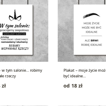
– w tym salonie… robimy
Plakat – moje życie moż
łe rzeczy
być idealne…
8
zł
od
18
zł