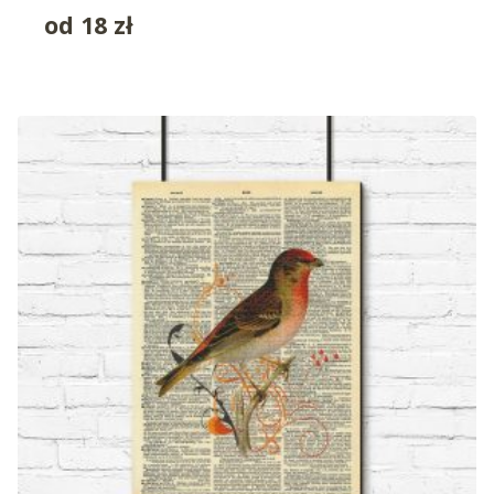
od
18
zł