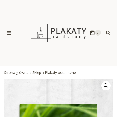
Skip
to
content
0
Strona główna
»
Sklep
»
Plakaty botaniczne