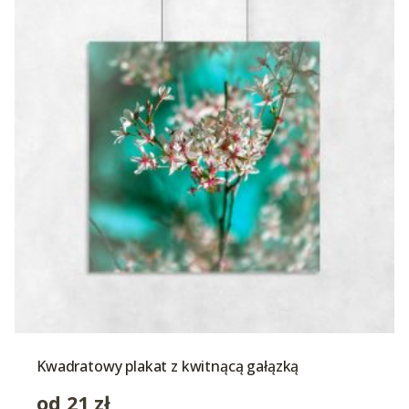
Kwadratowy plakat z kwitnącą gałązką
od
21
zł