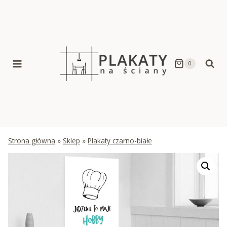
Skip
to
content
0
Strona główna
»
Sklep
»
Plakaty czarno-białe