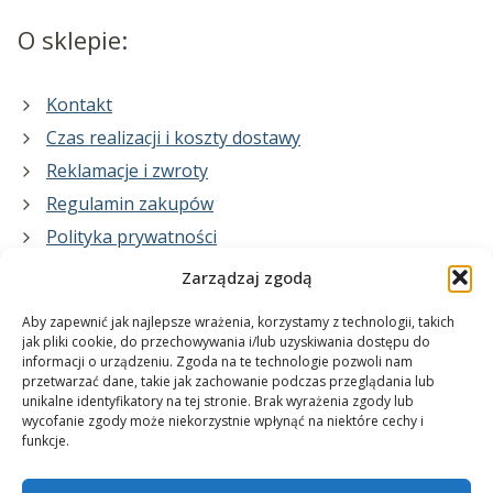
O sklepie:
Kontakt
Czas realizacji i koszty dostawy
Reklamacje i zwroty
Regulamin zakupów
Polityka prywatności
Zarządzaj zgodą
Co zrobimy dla Ciebie:
Aby zapewnić jak najlepsze wrażenia, korzystamy z technologii, takich
jak pliki cookie, do przechowywania i/lub uzyskiwania dostępu do
informacji o urządzeniu. Zgoda na te technologie pozwoli nam
projekty plakatów na zamówienie
przetwarzać dane, takie jak zachowanie podczas przeglądania lub
unikalne identyfikatory na tej stronie. Brak wyrażenia zgody lub
wydrukuj swój plakat
wycofanie zgody może niekorzystnie wpłynąć na niektóre cechy i
funkcje.