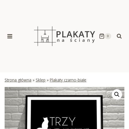
Skip
to
content
0
Strona główna
»
Sklep
»
Plakaty czarno-białe