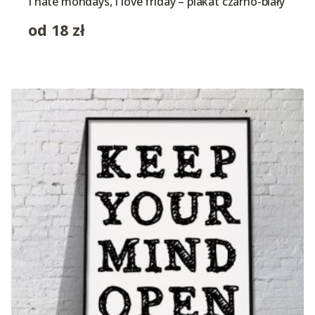
I hate mondays, I love friday – plakat czarno-biały
od
18
zł