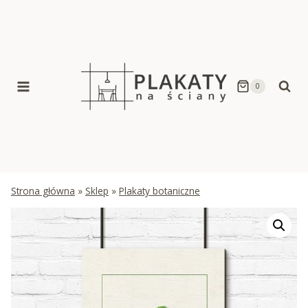
Skip
to
content
0
Strona główna
»
Sklep
»
Plakaty botaniczne