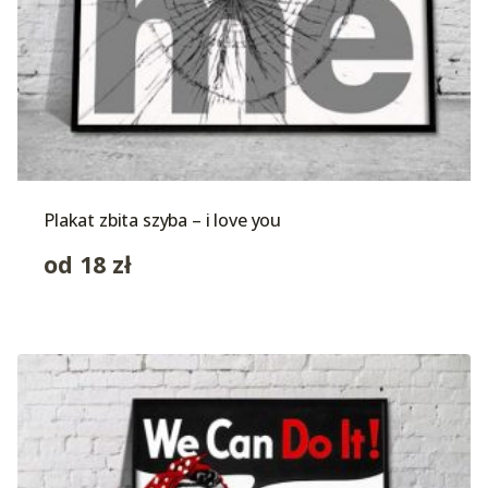
Plakat zbita szyba – i love you
od
18
zł