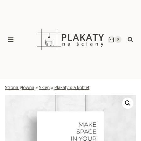
Skip
to
content
0
Strona główna
»
Sklep
»
Plakaty dla kobiet