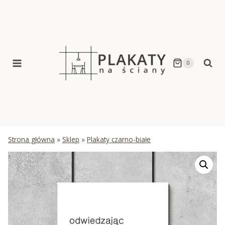
Skip
to
content
0
Strona główna
»
Sklep
»
Plakaty czarno-białe