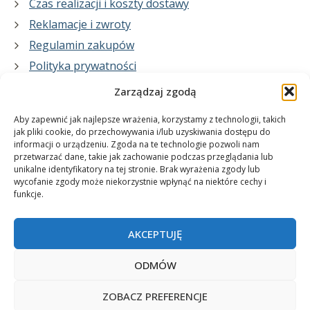
Czas realizacji i koszty dostawy
Reklamacje i zwroty
Regulamin zakupów
Polityka prywatności
Zarządzaj zgodą
Co zrobimy dla Ciebie:
Aby zapewnić jak najlepsze wrażenia, korzystamy z technologii, takich
jak pliki cookie, do przechowywania i/lub uzyskiwania dostępu do
informacji o urządzeniu. Zgoda na te technologie pozwoli nam
projekty plakatów na zamówienie
przetwarzać dane, takie jak zachowanie podczas przeglądania lub
unikalne identyfikatory na tej stronie. Brak wyrażenia zgody lub
wydrukuj swój plakat
wycofanie zgody może niekorzystnie wpłynąć na niektóre cechy i
funkcje.
AKCEPTUJĘ
ODMÓW
ZOBACZ PREFERENCJE
© 2006-2025 Plakatynasciany.pl