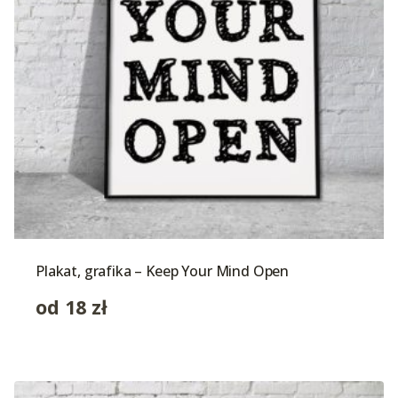
Plakat, grafika – Keep Your Mind Open
od
18
zł