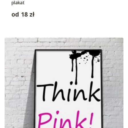
plakat
od
18
zł