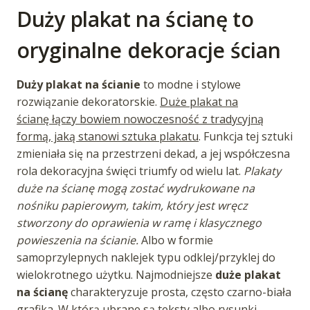
Duży plakat na ścianę to
oryginalne dekoracje ścian
Duży plakat na ścianie
to modne i stylowe
rozwiązanie dekoratorskie.
Duże plakat na
ścianę łączy bowiem nowoczesność z tradycyjną
formą, jaką stanowi sztuka plakatu
. Funkcja tej sztuki
zmieniała się na przestrzeni dekad, a jej współczesna
rola dekoracyjna święci triumfy od wielu lat.
Plakaty
duże na ścianę mogą zostać wydrukowane na
nośniku papierowym, takim, który jest wręcz
stworzony do oprawienia w ramę i klasycznego
powieszenia na ścianie.
Albo w formie
samoprzylepnych naklejek typu odklej/przyklej do
wielokrotnego użytku. Najmodniejsze
duże plakat
na ścianę
charakteryzuje prosta, często czarno-biała
grafika. W którą ubrane są teksty albo rysunki,