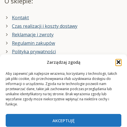
O sklepie:
Kontakt
Czas realizacji i koszty dostawy
Reklamacje i zwroty
Regulamin zakupów
Polityka prywatności
Zarządzaj zgodą
Co zrobimy dla Ciebie:
Aby zapewnić jak najlepsze wrażenia, korzystamy z technologii, takich
jak pliki cookie, do przechowywania i/lub uzyskiwania dostępu do
informacji o urządzeniu. Zgoda na te technologie pozwoli nam
projekty plakatów na zamówienie
przetwarzać dane, takie jak zachowanie podczas przeglądania lub
unikalne identyfikatory na tej stronie. Brak wyrażenia zgody lub
wydrukuj swój plakat
wycofanie zgody może niekorzystnie wpłynąć na niektóre cechy i
funkcje.
AKCEPTUJĘ