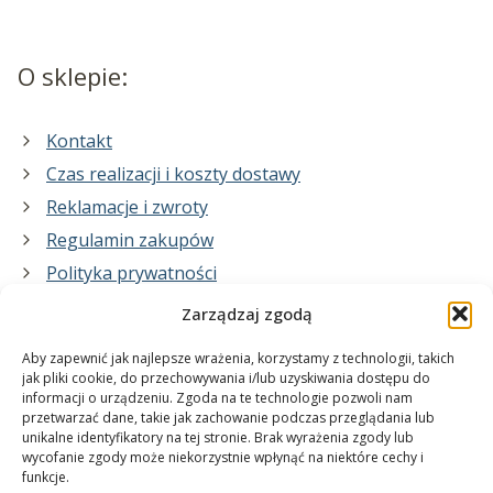
O sklepie:
Kontakt
Czas realizacji i koszty dostawy
Reklamacje i zwroty
Regulamin zakupów
Polityka prywatności
Zarządzaj zgodą
Co zrobimy dla Ciebie:
Aby zapewnić jak najlepsze wrażenia, korzystamy z technologii, takich
jak pliki cookie, do przechowywania i/lub uzyskiwania dostępu do
informacji o urządzeniu. Zgoda na te technologie pozwoli nam
projekty plakatów na zamówienie
przetwarzać dane, takie jak zachowanie podczas przeglądania lub
unikalne identyfikatory na tej stronie. Brak wyrażenia zgody lub
wydrukuj swój plakat
wycofanie zgody może niekorzystnie wpłynąć na niektóre cechy i
funkcje.