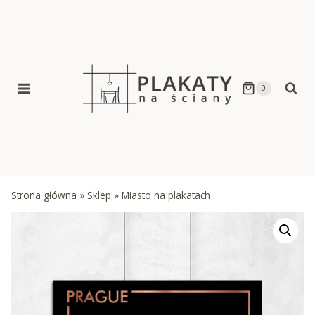
Skip
to
content
0
Strona główna
»
Sklep
»
Miasto na plakatach