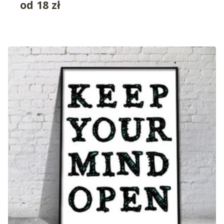
od
18
zł